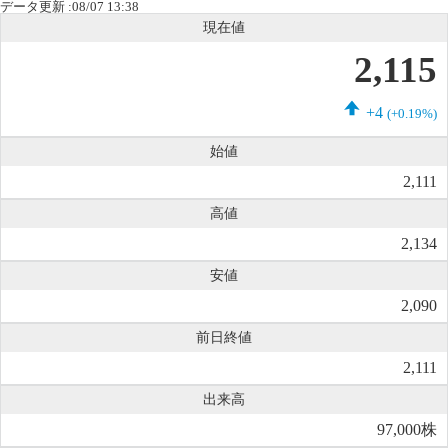
データ更新 :08/07 13:38
現在値
2,115
+4
(+0.19%)
始値
2,111
高値
2,134
安値
2,090
前日終値
2,111
出来高
97,000株