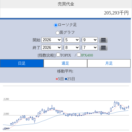
売買代金
205,293千円
ローソク足
面グラフ
開始
/
/
終了
/
/
[指数比較]
TOPIX /
JPX400
日足
週足
月足
移動平均:
■
5日
■
25日
2,200
2,000
1,800